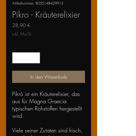
Artikelnummer: 8050148429913
Pikro - Kräuterelixier
Preis
28,90 €
inkl. MwSt.
Anzahl
*
In den Warenkorb
Pikrò ist ein Kräuterelixier, das
aus für Magna Graecia
typischen Rohstoffen hergestellt
wird.
Viele seiner Zutaten sind frisch,