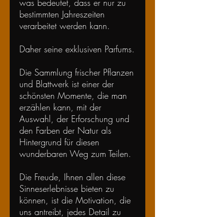
was bedeutet, dass er nur zu
bestimmten Jahreszeiten
verarbeitet werden kann.
Daher seine exklusiven Parfums.
Die Sammlung frischer Pflanzen
und Blattwerk ist einer der
schönsten Momente, die man
erzählen kann, mit der
Auswahl, der Erforschung und
den Farben der Natur als
Hintergrund für diesen
wunderbaren Weg zum Teilen.
Die Freude, Ihnen allen diese
Sinneserlebnisse bieten zu
können, ist die Motivation, die
uns antreibt, jedes Detail zu